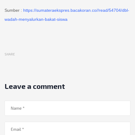
Sumber :
https://sumateraekspres.bacakoran.co//read/54704/dbl-
wadah-menyalurkan-bakat-siswa
SHARE
Leave a comment