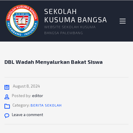
SEKOLAH
KUSUMA BANGSA
WEBSITE SEKOLAH KUSUMA
BANGSA PALEMBANG
DBL Wadah Menyalurkan Bakat Siswa
August 8, 2024
Author
Posted by:
editor
Category:
BERITA SEKOLAH
Leave a comment