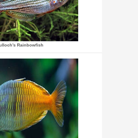
lloch’s Rainbowfish