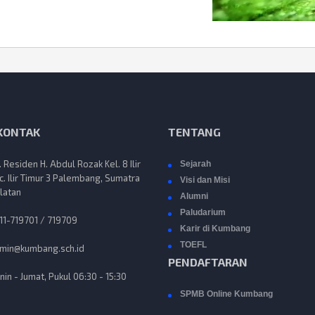
 KONTAK
TENTANG
n. Residen H. Abdul Rozak Kel. 8 Ilir
Sejarah
c. Ilir Timur 3 Palembang, Sumatra
Visi dan Misi
latan
Alumni
Paludarium
11-719701 / 719709
Karir di Kumbang
TOEFL
min@kumbang.sch.id
PENDAFTARAN
nin - Jumat, Pukul 06:30 - 15:30
SPMB Online Kumbang