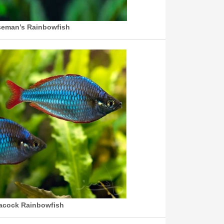
eman’s Rainbowfish
acock Rainbowfish