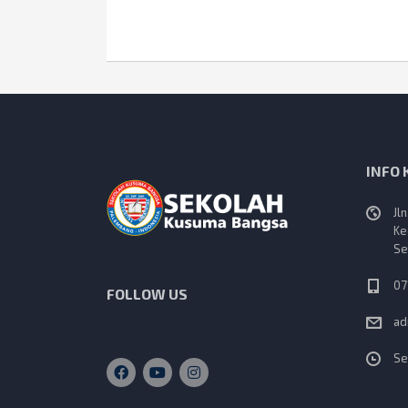
INFO
Jl
Ke
Se
07
FOLLOW US
ad
Se