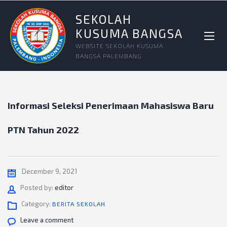
SEKOLAH
KUSUMA BANGSA
WEBSITE SEKOLAH KUSUMA
BANGSA PALEMBANG
Informasi Seleksi Penerimaan Mahasiswa Baru
PTN Tahun 2022
December 9, 2021
Author
Posted by:
editor
Category:
BERITA SEKOLAH
Leave a comment