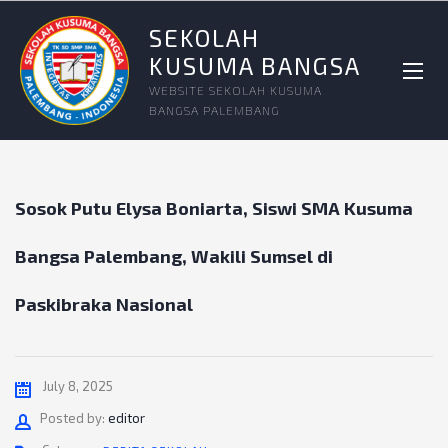
SEKOLAH
KUSUMA BANGSA
WEBSITE SEKOLAH KUSUMA
BANGSA PALEMBANG
Sosok Putu Elysa Boniarta, Siswi SMA Kusuma
Bangsa Palembang, Wakili Sumsel di
Paskibraka Nasional
July 8, 2025
Author
Posted by:
editor