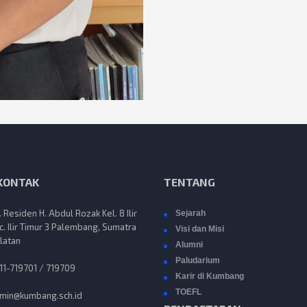
 KONTAK
TENTANG
n. Residen H. Abdul Rozak Kel. 8 Ilir
Sejarah
c. Ilir Timur 3 Palembang, Sumatra
Visi dan Misi
latan
Alumni
Paludarium
11-719701 / 719709
Karir di Kumbang
TOEFL
min@kumbang.sch.id