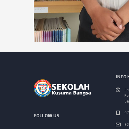
INFO
Jl
Ke
Se
07
FOLLOW US
ad