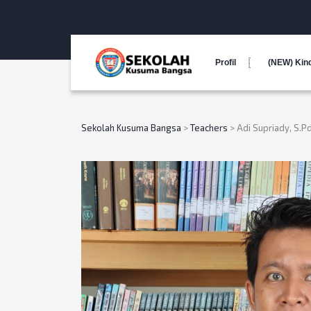
Profil
(NEW) Kin
Sekolah Kusuma Bangsa
>
Teachers
>
Adi Supriady, S.Pd