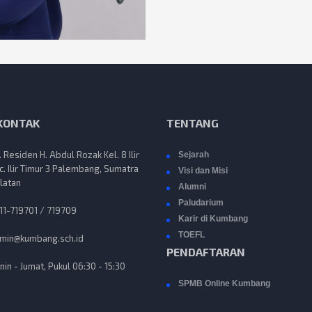
 KONTAK
TENTANG
n. Residen H. Abdul Rozak Kel. 8 Ilir
Sejarah
c. Ilir Timur 3 Palembang, Sumatra
Visi dan Misi
latan
Alumni
Paludarium
11-719701 / 719709
Karir di Kumbang
TOEFL
min@kumbang.sch.id
PENDAFTARAN
nin - Jumat, Pukul 06:30 - 15:30
SPMB Online Kumbang