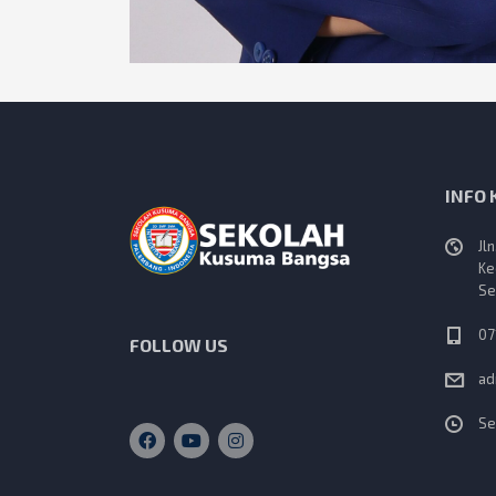
INFO
Jl
Ke
Se
07
FOLLOW US
ad
Se