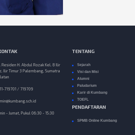
 KONTAK
TENTANG
n. Residen H. Abdul Rozak Kel. 8 Ilir
Sejarah
c. Ilir Timur 3 Palembang, Sumatra
Visi dan Misi
latan
Alumni
Paludarium
11-719701 / 719709
Karir di Kumbang
TOEFL
min@kumbang.sch.id
PENDAFTARAN
nin - Jumat, Pukul 06:30 - 15:30
SPMB Online Kumbang