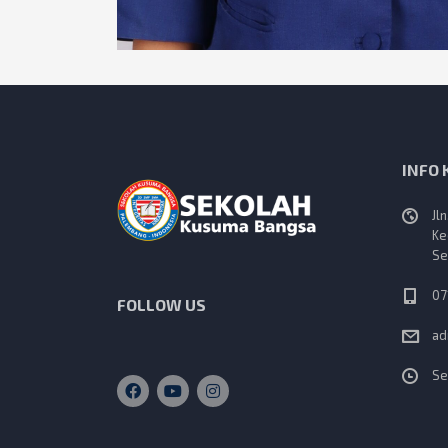
INFO
Jl
Ke
Se
07
FOLLOW US
ad
Se