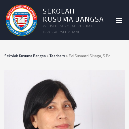
SEKOLAH
KUSUMA BANGSA
WEBSITE SEKOLAH KUSUMA
BANGSA PALEMBANG
Sekolah Kusuma Bangsa
>
Teachers
>
Evi Susantri Sinaga, S.Pd.