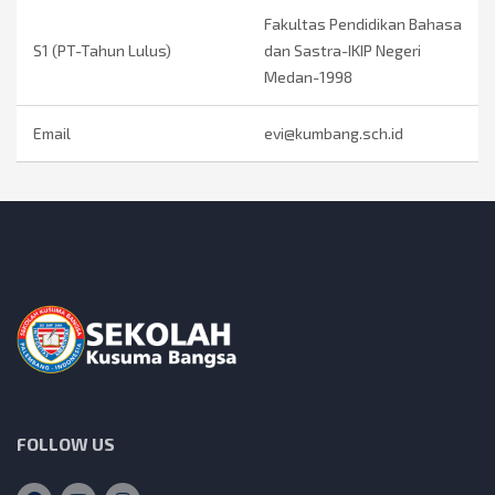
Fakultas Pendidikan Bahasa
S1 (PT-Tahun Lulus)
dan Sastra-IKIP Negeri
Medan-1998
Email
evi@kumbang.sch.id
FOLLOW US