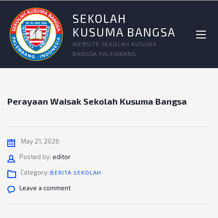
SEKOLAH
KUSUMA BANGSA
WEBSITE SEKOLAH KUSUMA
BANGSA PALEMBANG
Perayaan Waisak Sekolah Kusuma Bangsa
May 21, 2026
Author
Posted by:
editor
Category:
BERITA SEKOLAH
Leave a comment