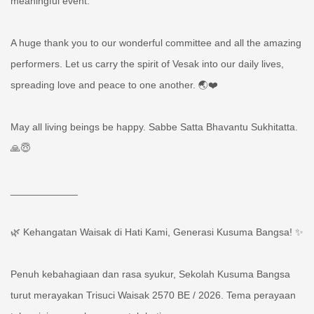
A huge thank you to our wonderful committee and all the amazing
performers. Let us carry the spirit of Vesak into our daily lives,
spreading love and peace to one another. 🌏❤️
May all living beings be happy. Sabbe Satta Bhavantu Sukhitatta.
🙏😇
____________
🌿 Kehangatan Waisak di Hati Kami, Generasi Kusuma Bangsa! ✨
Penuh kebahagiaan dan rasa syukur, Sekolah Kusuma Bangsa
turut merayakan Trisuci Waisak 2570 BE / 2026. Tema perayaan
tahun ini sungguh menyentuh hati: